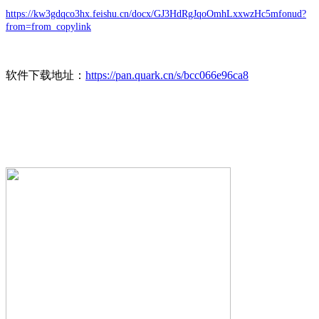
https://kw3gdqco3hx.feishu.cn/docx/GJ3HdRgJqoOmhLxxwzHc5mfonud?
from=from_copylink
软件下载地址：
https://pan.quark.cn/s/bcc066e96ca8