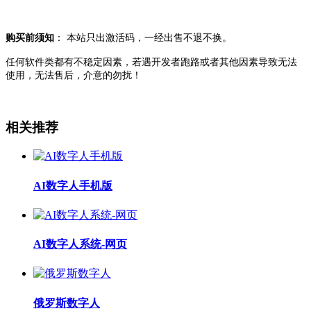
购买前须知
： 本站只出激活码，一经出售不退不换。
任何软件类都有不稳定因素，若遇开发者跑路或者其他因素导致无法
使用，无法售后，介意的勿扰！
相关推荐
AI数字人手机版
AI数字人系统-网页
俄罗斯数字人